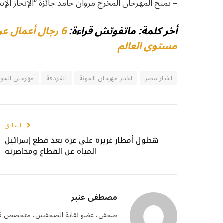
– يمنح المهرجان المخرج مروان حامد جائزة “الإنجاز الإب
أخر كلمة: ماتفوتش قراءة:
6 رجال أعمال ع
مستوى العالم
اخبار مصر
اخبار مهرجان الجونة
الغردقة
مهرجان الجون
السابق
هطول أمطار غزيرة على غزة بعد قطع إسرائيل
المياه عن القطاع ومحاصرته
مصطفى عنبر
صحفى، عضو نقابة الصحفيين، متخصص في الشؤ