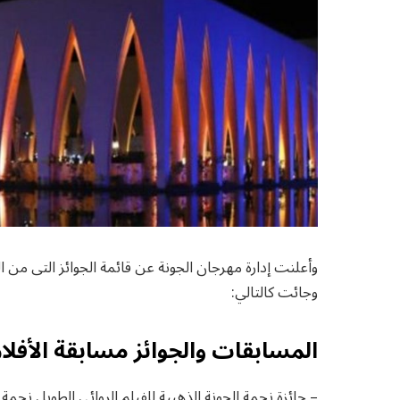
وأعلنت إدارة مهرجان الجونة عن قائمة الجوائز التى من ا
وجائت كالتالي:
المسابقات والجوائز مسابقة الأفلام 
– جائزة نجمة الجونة الذهبية للفيلم الروائي الطويل نجمة الجونة و50000 دول