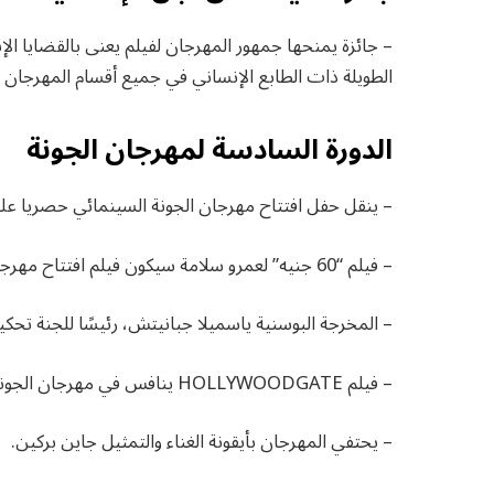
الطويلة ذات الطابع الإنساني في جميع أقسام المهرجان م
الدورة السادسة لمهرجان الجونة
– ينقل حفل افتتاح مهرجان الجونة السينمائي حصريا عل
– فيلم “60 جنيه” لعمرو سلامة سيكون فيلم افتتاح مهرجان الجونة السينمائي 2023.
– المخرجة البوسنية ياسميلا جبانيتش، رئيسًا للجنة تحكيم ا
– فيلم HOLLYWOODGATE ينافس في مهرجان الجونة السينمائي الدولي.
– يحتفي المهرجان بأيقونة الغناء والتمثيل جاين بركين.