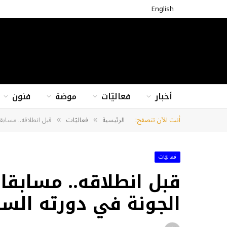
English
أخبار
فعاليّات
موضة
فنون
أنت الآن تتصفح:
الرئيسية
فعاليّات
قبل انطلاقه.. مسابق
»
»
فعاليّات
قبل انطلاقه.. مسابقا
الجونة في دورته الس