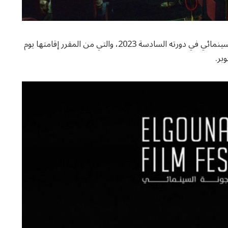
تستعد مدينة الجونة بالغردقة، لانطلاق مهرجان الجونة السينمائي في دورته السادسة 2023، والتي من المقرر إقامتها يوم