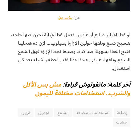
عن:
بنات حوا
لو غطا الأزايز ضايع أو عايزين نعمل غطا لإزازة نخزن فيها حاجة،
هنسيح شمع ونلفها حولين الإزارة بسيلوتيب لإن ده هيخلينا
نفتح الغطا بسهولة بعد كده، وبعدها نحط الإزازة فوق الشمع
السايح ونلفها، هيبقى عندنا عطا نقدر نحطه ونشيله بعد كل
استعمال.
آخر كلمة: ماتفوتوش قراءة:
مش بس الأكل
والشرب.. استخدامات مختلفة لليمون
إضاءة
استخدامات مختلفة
الشمع
تجميل
تزيين
خشب