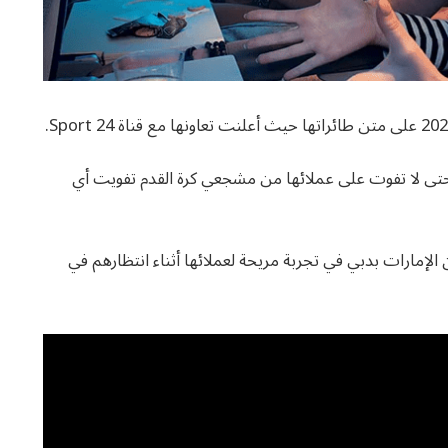
فر الشركة بث المباريات عبر نظام الترفيه الجوي ice حتى لا تفوت على عملائها من مشجعي كرة القدم تفويت أي
إمارات بدبي في تجربة مريحة لعملائها أثناء انتظارهم في