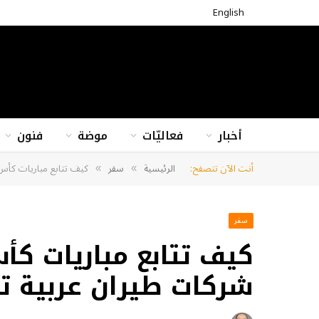
English
أخبار
فعاليّات
موضة
فنون
أنت الآن تتصفح:
الرئيسية
سفر
كيف تتابع مباريات كأس ا
»
»
سفر
كيف تتابع مباريات كأس
شركات طيران عربية تب