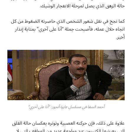
حالة الزهق الذي يصل لمرحلة الانفجار الوشيك.
كما نجح في نقل شعور الشخص الذي حاصرته الضغوط من كل
اتجاه خلال عمله، فأصبحت جملة “أنا على آخري” بمثابة إنذار
أخير.
أحمد السقا في مسلسل عايزة أتجوز: “أنا على آخري”
علاوة على ذلك، فإن حركته العصبية وتوتره يعكسان حالة القلق
التي يعيشها الكثيرون عند مواجهة عديد من المواقف التي لا