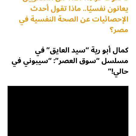
يعانون نفسيًا.. ماذا تقول أحدث
الإحصائيات عن الصحة النفسية في
مصر؟
كمال أبو رية “سيد العايق” في
مسلسل “سوق العصر”: “سيبوني في
حالي!”