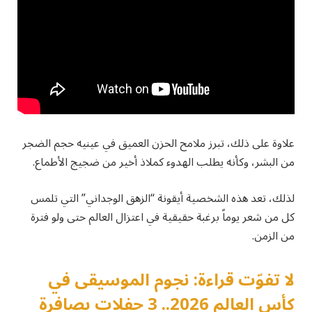
علاوة على ذلك، تبرز ملامح الحزن العميق في عينيه حجم الضجر
من البشر، وكأنه يطلب الهدوء كملاذ أخير من ضجيج الأطماع.
لذلك، تعد هذه الشخصية أيقونة “الزهق الوجداني” التي تلمس
كل من شعر يوماً برغبة حقيقية في اعتزال العالم حتى ولو فترة
من الزمن.
لا تفوّت قراءة: نجوم الموسيقى في
كأس العالم 2026.. 3 حفلات بصافرة