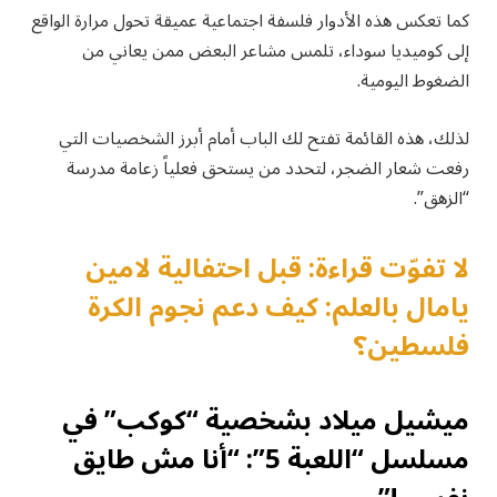
كما تعكس هذه الأدوار فلسفة اجتماعية عميقة تحول مرارة الواقع
إلى كوميديا سوداء، تلمس مشاعر البعض ممن يعاني من
الضغوط اليومية.
لذلك، هذه القائمة تفتح لك الباب أمام أبرز الشخصيات التي
رفعت شعار الضجر، لتحدد من يستحق فعلياً زعامة مدرسة
“الزهق”.
لا تفوّت قراءة: قبل احتفالية لامين
يامال بالعلم: كيف دعم نجوم الكرة
فلسطين؟
ميشيل ميلاد بشخصية “كوكب” في
مسلسل “اللعبة 5”: “أنا مش طايق