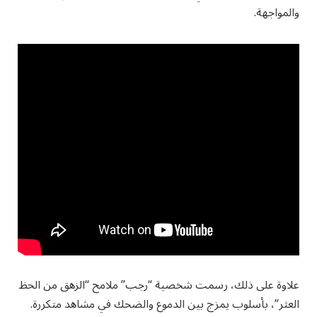
والمواجهة.
علاوة على ذلك، رسمت شخصية “رجب” ملامح “الزهق من الحظ
العثر”، بأسلوب يمزج بين الدموع والضحك في مشاهد متكررة.