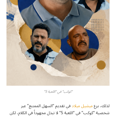
“كوكب” في “اللعبة 5”
لذلك، برع
ميشيل ميلاد
في تقديم “السهل الممتنع” عبر
شخصية “كوكب” في “اللعبة 5” لا تبذل مجهوداً في الكلام، لكن