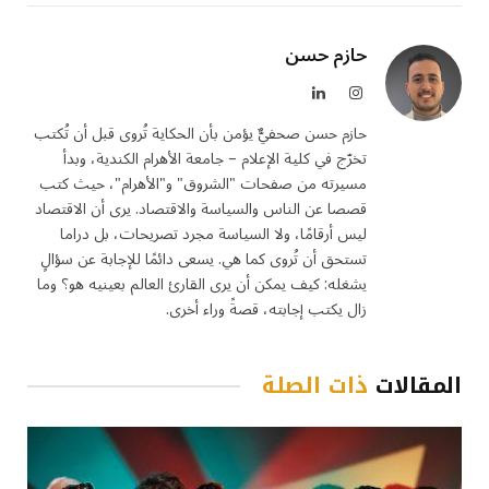
حازم حسن
الانستغرام
لينكدإن
حازم حسن صحفيٌّ يؤمن بأن الحكاية تُروى قبل أن تُكتب
تخرّج في كلية الإعلام – جامعة الأهرام الكندية، وبدأ
مسيرته من صفحات "الشروق" و"الأهرام"، حيث كتب
قصصا عن الناس والسياسة والاقتصاد. يرى أن الاقتصاد
ليس أرقامًا، ولا السياسة مجرد تصريحات، بل دراما
تستحق أن تُروى كما هي. يسعى دائمًا للإجابة عن سؤالٍ
يشغله: كيف يمكن أن يرى القارئ العالم بعينيه هو؟ وما
زال يكتب إجابته، قصةً وراء أخرى.
المقالات
ذات الصلة