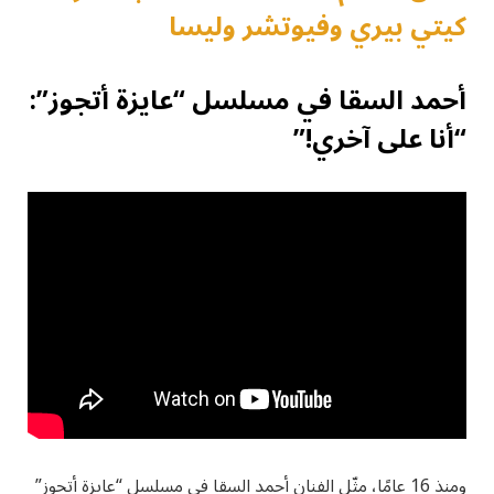
كيتي بيري وفيوتشر وليسا
أحمد السقا في مسلسل “عايزة أتجوز”:
“أنا على آخري!”
ومنذ 16 عامًا، مثّل الفنان أحمد السقا في مسلسل “عايزة أتجوز”