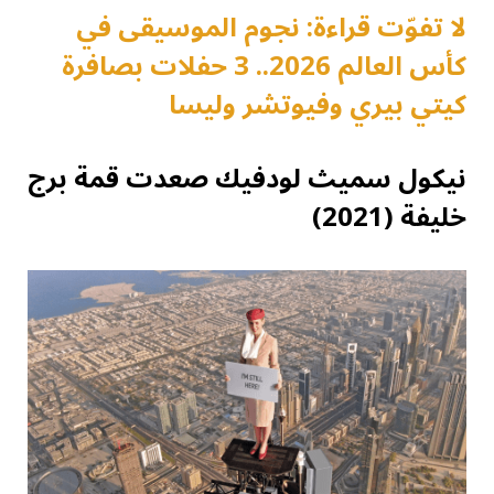
لا تفوّت قراءة: نجوم الموسيقى في
كأس العالم 2026.. 3 حفلات بصافرة
كيتي بيري وفيوتشر وليسا
نيكول سميث لودفيك صعدت قمة برج
خليفة (2021)