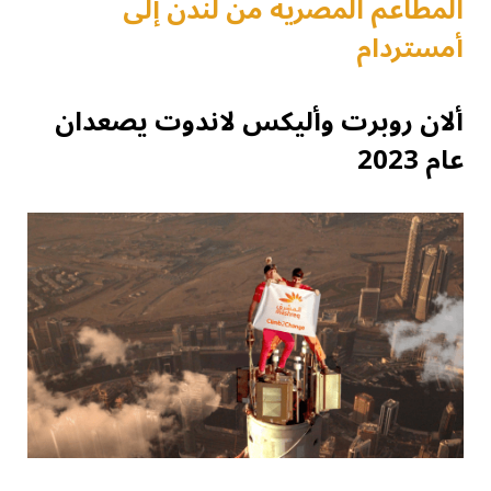
المطاعم المصرية من لندن إلى
أمستردام
ألان روبرت وأليكس لاندوت يصعدان
عام 2023