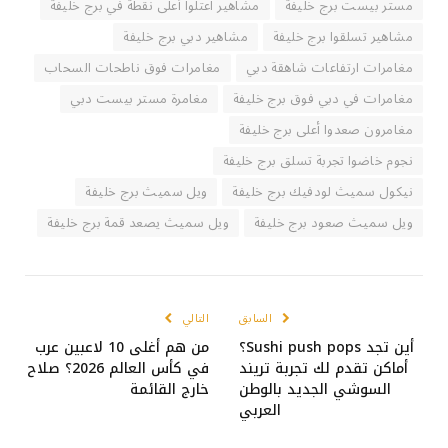
مستر بيست برج خليفة
مشاهير اعتلوا أعلى نقطة في برج خليفة
مشاهير تسلقوا برج خليفة
مشاهير دبي برج خليفة
مغامرات ارتفاعات شاهقة دبي
مغامرات فوق ناطحات السحاب
مغامرات في دبي فوق برج خليفة
مغامرة مستر بيست دبي
مغامرون صعدوا أعلى برج خليفة
نجوم خاضوا تجربة تسلق برج خليفة
نيكول سميث لودفيك برج خليفة
ويل سميث برج خليفة
ويل سميث صعود برج خليفة
ويل سميث يصعد قمة برج خليفة
السابق
التالي
أين تجد Sushi push pops؟
من هم أغلى 10 لاعبين عرب
أماكن تقدم لك تجربة تريند
في كأس العالم 2026؟ صلاح
السوشي الجديد بالوطن
خارج القائمة
العربي