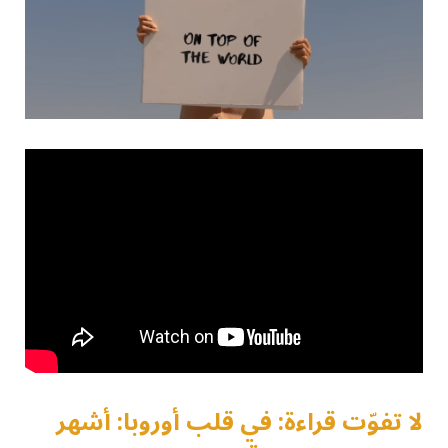
لا تفوّت قراءة: في قلب أوروبا: أشهر