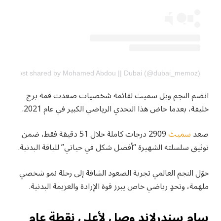
A post shared by Mohamed Abdou || Dubai (@dubai_memoz)
انضم النجم ويل سميث لقائمة شخصيات صعدت قمة برج
خليفة، بعدما خاض هذا التحدي الرياضي الكبير في عام 2021.
صعد
سميث
2909 درجات كاملة خلال 51 دقيقة فقط، ضمن
توثيق سلسلته الشهيرة “أفضل شكل في حياتي” للياقة البدنية.
حوّل النجم العالمي تجربة الصعود الشاقة إلى رحلة نمو شخصي
ملهمة، وتحدٍ رياضي خاص يبرز قوة الإرادة والعزيمة البدنية.
سام سندرلاند وصل لأعلى نقطة عام