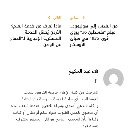
السابق
التالي
من القدس إلى هوليوود..
ماذا نعرف عن خدمة العلم؟
فيلم “فلسطين 36” يروي
الأردن يُفعّل الخدمة
ثورة 1936 في سباق
العسكرية الإجبارية لـ”الدفاع
الأوسكار
عن الوطن”
آلاء عبد الحكيم
فيسبوك
اتخرجت من كلية الإعلام جامعة القاهرة، بتحب
النوستالجيا وأي حاجة قديمة ، مؤمنة بأن الكتابة
والكلمات هي أصدق وسيلة للتعبير، عندها شغف تجاه
أي محتوى يلمس القلوب سواء فيلم أو مقال أو كتاب،
وقناعة بأن المحتوى الناجح هو اللي الجمهور بيشوف
نفسه فيه.