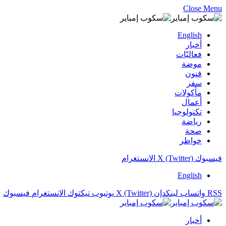
Close Menu
English
أخبار
فعاليّات
موضة
فنون
سفر
مأكولات
أعمال
تكنولوجيا
رياضة
صحة
خواطر
فيسبوك
X (Twitter)
الانستغرام
English
RSS
واتساب
لينكدإن
X (Twitter)
يوتيوب
تيكتوك
الانستغرام
فيسبوك
أخبار