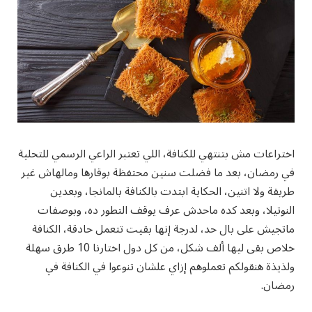
اختراعات مش بتنتهي للكنافة، اللي تعتبر الراعي الرسمي للتحلية
في رمضان، بعد ما فضلت سنين محتفظة بوقارها ومالهاش غير
طريقة ولا اتنين، الحكاية ابتدت بالكنافة بالمانجا، وبعدين
النوتيلا، وبعد كده ماحدش عرف يوقف التطور ده، وبوصفات
ماتجيش على بال حد، لدرجة إنها بقيت تتعمل حادقة، الكنافة
خلاص بقى ليها ألف شكل، من كل دول اختارنا 10 طرق سهلة
ولذيذة هنقولكم تعملوهم إزاي علشان تنوعوا في الكنافة في
رمضان.