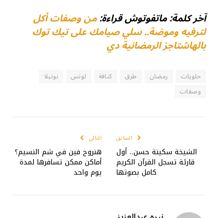
آخر كلمة: ماتفوتوش قراءة:
من وصفات أكل
لترفيه وموضة.. سلي صيامك على تيك توك
بالهاشتاجز الرمضانية دي
حلويات
رمضان
طرق
كنافة
لوتس
نوتيلا
وصفات
السابق
التالي
الشيخة سكينة حسن.. أول
هنروح فين في شم النسيم؟
قارئة تسجل القرآن الكريم
أماكن ممكن تسافرها لمدة
كامل بصوتها
يوم واحد
نيره عبدالعزيز