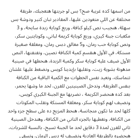
من اسمها كده غريبة صح؟ بس لو جربتها هتعجبك، طريقة
مختلفة عن اللي متعودين عليها، المقادير تبان كتير ودوشة بس
سهلة، هنجيب نص كيلو كنافة، وربع كوباية زبدة سايحة، و 3
مكعبات جبنة كيري، وربع كوباية كريمة لباني، وكوبايتين سكر،
ونص كوباية حب رمان، و5 معالق دبس رمان، ومعلقة صغيرة
مستكة، في الأول هنقسم كمية الكنافة نصين، ونفتفتها، النص
الأول ضيف عليه كوباية سكر وكمية الزبدة، هنحطها في صينية
مدهونة بشوية زيت، ونقلبها بإيدينا كويس ونضغط عليها علشان
تتماسك، ونعيد نفس الخطوات مع الكمية الباقية من الكنافة
بنفس الطريقة، وندخل الصينيتين للفرن، لحد ما وشها يحمر،
بعد كده هنحضر الكريمة ، نضربها مع الجبنة الكيري كويس،
ونضيف لهم كوباية سكر، ومعلقة المستكة ونقلب المكونات
كلها لحد ما تكون متجانسة، هنحط المزيج ده على سطح جزء واحد
من الكنافة، ونغطيها بالجزء التاني من الكنافة، وهندخل الصينية
تاني للفرن لمدة 3 دقايق لحد ما الجبنة تسيح، بالنسبة للشربات،
هنحضره بالطريقة العادية ونضيف له دبس الرمان، ونسقي