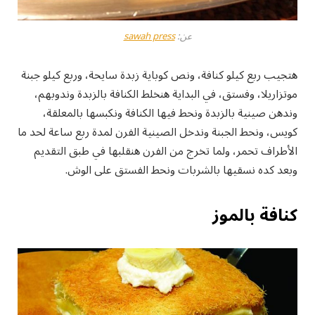
عن:
sawah press
هتجيب ربع كيلو كنافة، ونص كوباية زبدة سايحة، وربع كيلو جبنة
موتزاريلا، وفستق، في البداية هنخلط الكنافة بالزبدة وندوبهم،
وندهن صينية بالزبدة ونحط فيها الكنافة ونكبسها بالمعلقة،
كويس، ونحط الجبنة وندخل الصينية الفرن لمدة ربع ساعة لحد ما
الأطراف تحمر، ولما تخرج من الفرن هنقلبها في طبق التقديم
وبعد كده نسقيها بالشربات ونحط الفستق على الوش.
كنافة بالموز