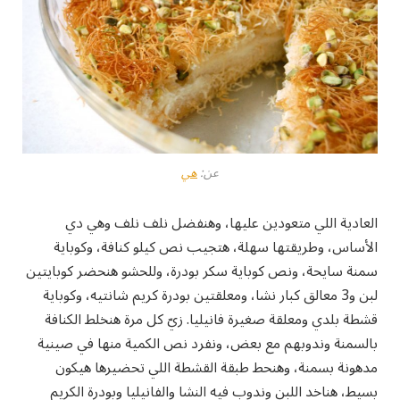
عن:
هي
العادية اللي متعودين عليها، وهنفضل نلف نلف وهي دي
الأساس، وطريقتها سهلة، هتجيب نص كيلو كنافة، وكوباية
سمنة سايحة، ونص كوباية سكر بودرة، وللحشو هنحضر كوبايتين
لبن و3 معالق كبار نشا، ومعلقتين بودرة كريم شانتيه، وكوباية
قشطة بلدي ومعلقة صغيرة فانيليا. زيّ كل مرة هنخلط الكنافة
بالسمنة وندوبهم مع بعض، ونفرد نص الكمية منها في صينية
مدهونة بسمنة، وهنحط طبقة القشطة اللي تحضيرها هيكون
بسيط، هناخد اللبن وندوب فيه النشا والفانيليا وبودرة الكريم