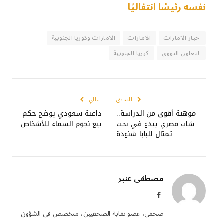
نفسه رئيسًا انتقاليًا
اخبار الامارات
الامارات
الامارات وكوريا الجنوبية
التعاون النووى
كوريا الجنوبية
السابق
التالي
موهبة أقوى من الدراسة..
داعية سعودي يوضح حكم
شاب مصري يبدع في نحت
بيع نجوم السماء للأشخاص
تمثال للبابا شنودة
مصطفى عنبر
فيسبوك
صحفى، عضو نقابة الصحفيين، متخصص في الشؤون