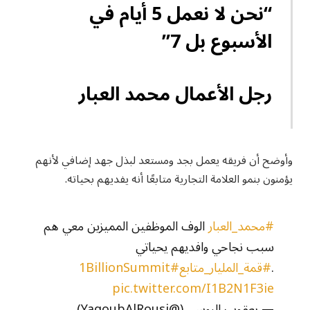
“نحن لا نعمل 5 أيام في
الأسبوع بل 7”
رجل الأعمال محمد العبار
وأوضح أن فريقه يعمل بجد ومستعد لبذل جهد إضافي لأنهم
يؤمنون بنمو العلامة التجارية متابعًا أنه يفديهم بحياته.
#محمد_العبار
الوف الموظفين المميزين معي هم
سبب نجاحي وافديهم يحياتي
.
#قمة_المليار_متابع
#1BillionSummit
pic.twitter.com/I1B2N1F3ie
— يعقوب الروسي (@YaqoubAlRousi)