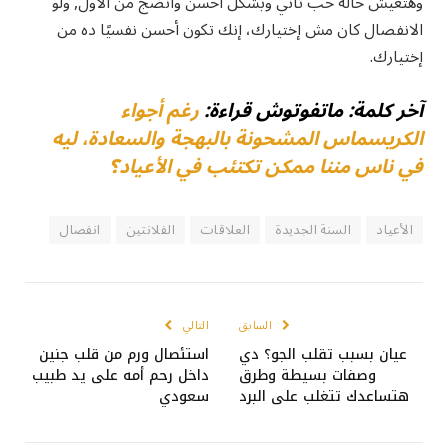
وهتعيش حالة حب تاني وبشكل أحسن وأنضج من الأول, ولو
الانفصال كان مش إختيارك، إنك تكون أحسن نفسيًا ده من
إختيارك.
آخر كلمة: ماتفوتوش قراءة:
رغم أجواء
الكريسماس المشحونة بالبهجة والسعادة، ليه
في ناس مننا ممكن تكتئب في الأعياد؟
الأعياد
السنة الجديدة
العلاقات
الفلانتين
انفصال
السابق
التالي
عيان بسبب تقلب الجو؟ دي
استئصال ورم من قلب جنين
وصفات بسيطة وطرق
داخل رحم أمه على يد طبيب
هتساعدك تتغلب على البرد
سعودي