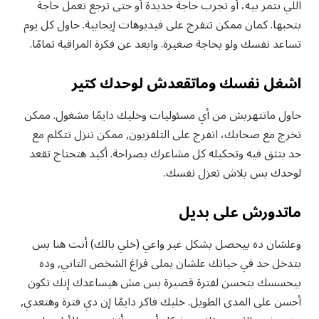
اللي بتمر بيه، أو تجرب حاجة جديدة أو حتى ترجع تعمل حاجة
بتحبها. كمان ممكن تتفرج على فيديوهات إيجابية. حاول كل يوم
تساعد نفسك ولو بحاجة صغيرة. وابعد عن فكرة المراقبة تمامًا.
اشغل نفسك وماتقعدش لوحدك كتير
حاول ماتتهربش من أي مسئوليات وخليك دايمًا مشغول. ممكن
تخرج مع صحابك، اتفرج على التلفزيون, ممكن تنزل تتكلم مع
حد بتثق فيه وتحكيله كل مشاعرك بصراحة. أكيد هتحتاج تقعد
لوحدك بس بلاش تعزل نفسك.
ماتدورش على بديل
وعلشان ده بيحصل بشكل غير واعي (خلي بالك) أنت هنا بس
بتدخل حد في حياتك علشان يملى فراغ الشخص التاني, وده
بيحسسك بتحسن لفترة قصيرة بس مش هيساعدك إنك تكون
أحسن على المدى الطويل. خليك فاكر دايمًا إن دي فترة وهتعدي,