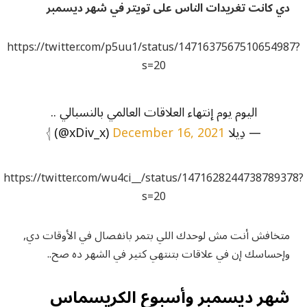
دي كانت تغريدات الناس على تويتر في شهر ديسمبر
https://twitter.com/p5uu1/status/1471637567510654987?
s=20
اليوم يوم إنتهاء العلاقات العالمي بالنسبالي ..
— دِيلا 𓂆 (@xDiv_x)
December 16, 2021
https://twitter.com/wu4ci__/status/1471628244738789378?
s=20
متخافش أنت مش لوحدك اللي بتمر بانفصال في الأوقات دي,
وإحساسك إن في علاقات بتنتهي كتير في الشهر ده صح..
شهر ديسمبر وأسبوع الكريسماس