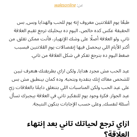
عن:
walesonline
طبعًا يوم الڤلانتين معروف إنه يوم للحب والهدايا وبس, بس
الحقيقة عكس كده خالص، اليوم ده بيخليك ترجع تقيم العلاقة
تاني. ولو العلاقة أصلًا على وشك الإنهيار، فأنت ممكن تقلق. من
أكتر الأيام اللي بيحصل فيها إنفصالات يوم الڤلانتين فبسبب
ضغط اليوم ده بترجع تفكر في شكل العلاقة من تاني.
عيد الحب مش مجرد هدايا, ولكن ازاي بطريقتك هتعرف تبين
للشخص معاك إنك بتقدره وبتحبه. وده كمان بينطبق مش بس
على عيد الحب ولكن المناسبات اللي بتتعلق دايمًا بالعلاقات زيّ
عيد الجواز. فكرة وجود يوم للتفكير تاني في العلاقة بيجبرك تسأل
أسئلة لنفسك, وعلى حسب الإجابات بتكون النتيجة.
ازاي ترجع لحياتك تاني بعد إنتهاء
العلاقة؟