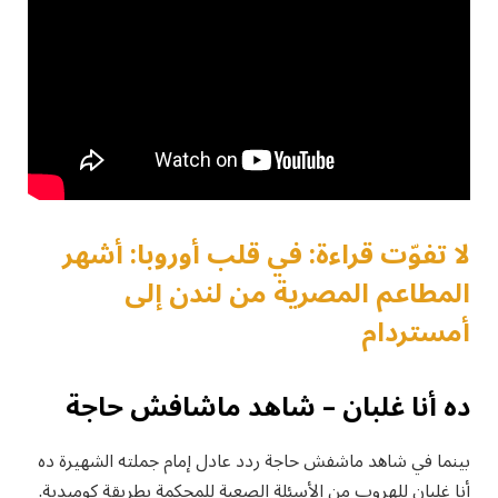
لا تفوّت قراءة: في قلب أوروبا: أشهر
المطاعم المصرية من لندن إلى
أمستردام
ده أنا غلبان – شاهد ماشافش حاجة
بينما في شاهد ماشفش حاجة ردد عادل إمام جملته الشهيرة ده
أنا غلبان للهروب من الأسئلة الصعبة للمحكمة بطريقة كوميدية.