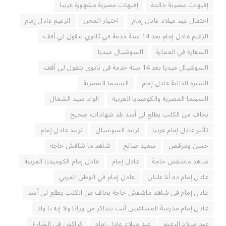
إفيهات مصرية خالدة
إفيهات مصرية مشهورة عربيا
احتفال عيد ميلاد عادل إمام
اختيار المحرر
الزعيم عادل إمام
الزعيم عادل إمام بعد 14 سنة خدمة في ثانوي بتقول لي أقف
السفارة في العمارة
السوشيال ميديا
السوشيال ميديا بعد 14 سنة خدمة في ثانوي بتقول لي أقف
السيرة الذاتية عادل إمام
السينما المصرية
السينما المصرية والكوميديا العربية
الواد سيد الشغال
بخاف من الكلب يطلع لي أسد بلد شهادات صحيح
تأثير عادل إمام عربيا
تريند السوشيال
تريند عادل إمام
حسن ومرقص
سعيد صالح
شاهد ما شافش حاجة
شاهد ماشفش حاجة
عادل إمام
عادل إمام الكوميديا العربية
عادل إمام ده أنا غلبان
عادل إمام في الوطن العربي
عادل إمام في شاهد ماشفش حاجة بخاف من الكلب يطلع لي أسد
عادل إمام مدرسة المشاغبين أنت بتذاكر من ورانا ولا إيه يا واد
عيد ميلاد الزعيم
عيد ميلاد عادل إمام
كراكون في الشارع