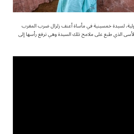
 دولية، لسيدة خمسينية في مأساة أعنف زلزال ضرب المغرب
أسى الذي طبع على ملامح تلك السيدة وهي ترفع رأسها إلى