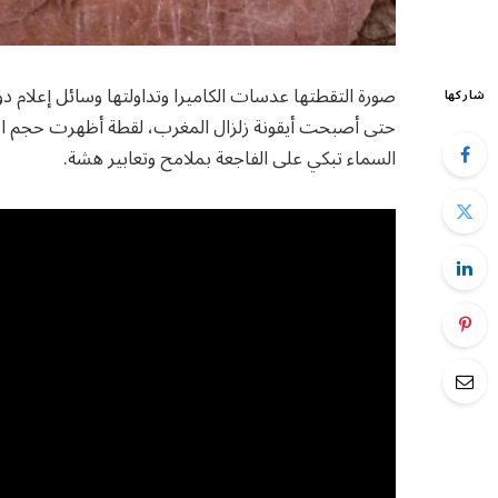
صورة التقطتها عدسات الكاميرا وتداولتها وسائل إعلام
شاركها
حتى أصبحت أيقونة زلزال المغرب، لقطة أظهرت حجم ال
السماء تبكي على الفاجعة بملامح وتعابير هشة.