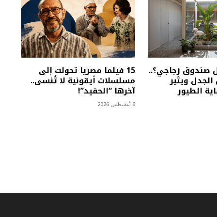
ل صندوق زجاجي؟..
15 فيلما مصريا تحولت إلى
الجدل ويثير
مسلسلات أيقونية لا تُنسى..
ية الطيور
آخرها “الحفيد”!
6 أغسطس 2026