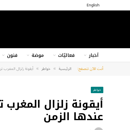
English
أخبار
فعاليّات
موضة
فنون
أنت الآن تتصفح:
الرئيسية
خواطر
أيقونة زلزال المغرب تر
»
»
خواطر
أيقونة زلزال المغرب 
عندها الزمن