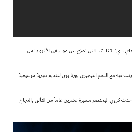
بعد غياب لتجدد العهد مع الجماهير بأغنية “داي داي” Dai Dai التي تمزج بين موسيقى الأفرو بيتس
نت فيه مع النجم النيجيري بورنا بوي لتقديم تجربة موسيقية
 حدث كروي، ليختصر مسيرة عشرين عاماً من التألق والنجاح