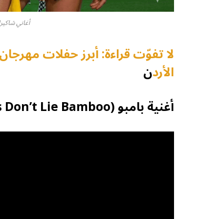
أغاني شاكيرا كأ
لا تفوّت قراءة: أبرز حفلات مهرج
الأرد
ن
أغنية بامبو (Hips Don’t Lie Bamboo) – 2006