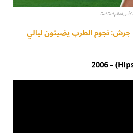
س العالم Dai Dai
ان جرش: نجوم الطرب يضيئون ليالي