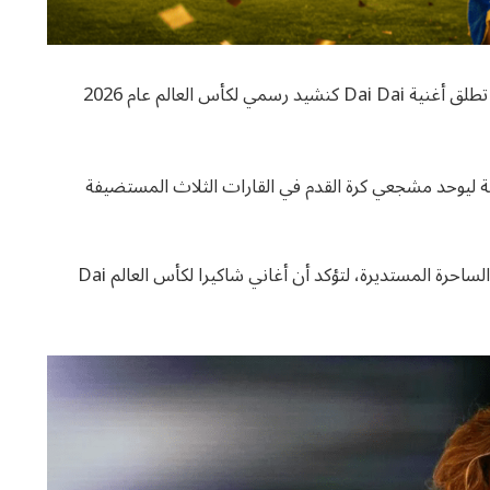
تستعد النجمة العالمية شاكيرا لإبهار العالم مجدداً، حيث تطلق أغنية Dai Dai كنشيد رسمي لكأس العالم عام 2026
ينية ليوحد مشجعي كرة القدم في القارات الثلاث المستضيفة
يعكس هذا الإصدار استمرارية العلاقة القوية بين الفنانة والساحرة المستديرة، لتؤكد أن أغاني شاكيرا لكأس العالم Dai