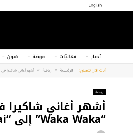
English
أخبار
فعاليّات
موضة
فنون
أنت الآن تتصفح:
الرئيسية
رياضة
أشهر أغاني شاكيرا في كأس العالم من 
»
»
رياضة
أشهر أغاني شاكيرا ف
“Waka Waka” إلى “Dai Dai”