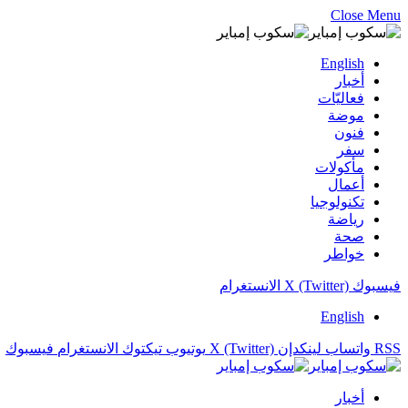
Close Menu
English
أخبار
فعاليّات
موضة
فنون
سفر
مأكولات
أعمال
تكنولوجيا
رياضة
صحة
خواطر
فيسبوك
X (Twitter)
الانستغرام
English
RSS
واتساب
لينكدإن
X (Twitter)
يوتيوب
تيكتوك
الانستغرام
فيسبوك
أخبار